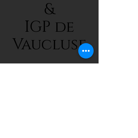
&
IGP de
Vaucluse
L'équipe ...
Fabrice CHARASSE
Francine et Hervé VINCENT
Alain HULALKA